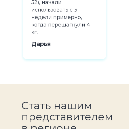
52), начали
52),
использовать с 3
исп
недели примерно,
нед
 4
когда перешагнули 4
ког
кг.
кг.
Дарья
Да
Стать нашим
представителем
в регионе