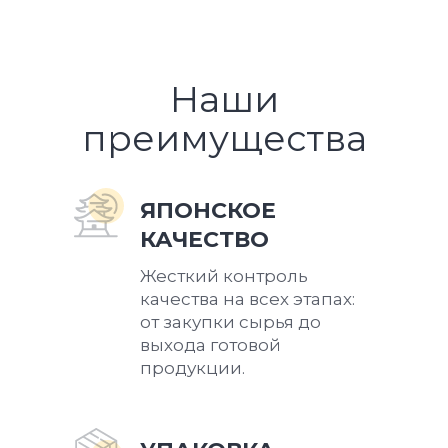
бумажные
мешки ●
трусики ●
ваккумные
●
бытовая
салфетки
рулоны●
салфетки
химия
влажные
приборы
влажные
для
Наши
● ватные
вакуумной
палочки ●
упаковки
преимущества
ватные
диски
ЯПОНСКОЕ
КАЧЕСТВО
Жесткий контроль
качества на всех этапах:
от закупки сырья до
выхода готовой
продукции.