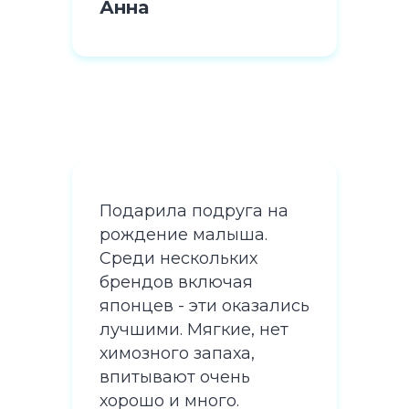
Анна
Ан
на
Подарила подруга на
Под
рождение малыша.
рож
Среди нескольких
Сре
брендов включая
бре
лись
японцев - эти оказались
япо
ет
лучшими. Мягкие, нет
луч
химозного запаха,
хим
впитывают очень
впи
хорошо и много.
хор