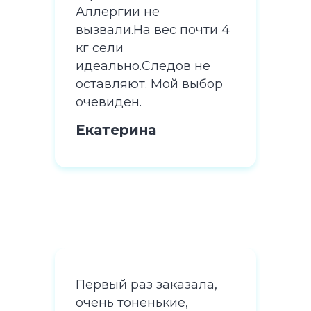
Аллергии не
Алл
ти 4
вызвали.На вес почти 4
выз
кг сели
кг 
е
идеально.Следов не
иде
ор
оставляют. Мой выбор
ост
очевиден.
оче
Екатерина
Ека
а,
Первый раз заказала,
Пер
очень тоненькие,
оче