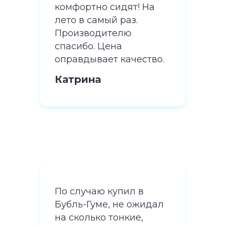
а
комфортно сидят! На
ком
лето в самый раз.
лето
Производителю
Про
спасибо. Цена
спа
во.
оправдывает качество.
опр
Катрина
Ка
По случаю купил в
По 
дал
Бубль-Гуме, не ожидал
Буб
на сколько тонкие,
на 