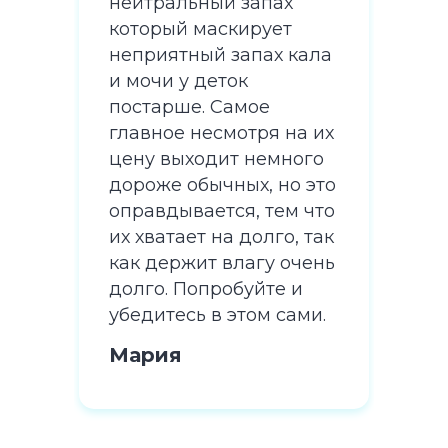
нейтральный запах
ней
который маскирует
кот
кала
неприятный запах кала
неп
и мочи у деток
и м
постарше. Самое
пос
а их
главное несмотря на их
гла
ого
цену выходит немного
цен
 это
дороже обычных, но это
дор
 что
оправдывается, тем что
опр
 так
их хватает на долго, так
их х
чень
как держит влагу очень
как
и
долго. Попробуйте и
дол
ми.
убедитесь в этом сами.
убе
Мария
Ма