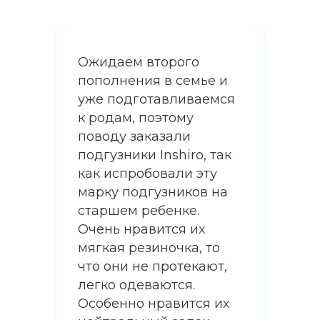
Ожидаем второго
Ожи
 и
пополнения в семье и
поп
мся
уже подготавливаемся
уже
к родам, поэтому
к р
поводу заказали
пов
так
подгузники Inshiro, так
подг
у
как испробовали эту
как
на
марку подгузников на
мар
старшем ребенке.
ста
Очень нравится их
Оче
о
мягкая резиночка, то
мяг
т,
что они не протекают,
что
легко одеваются.
лег
их
Особенно нравится их
Осо