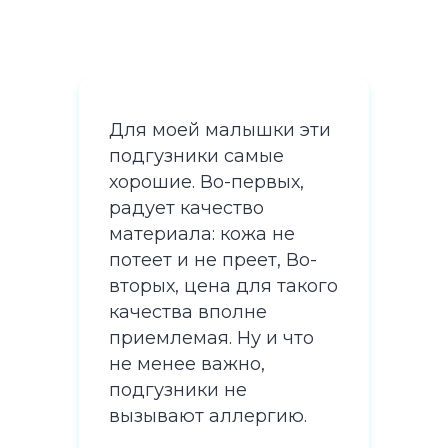
эти
Для моей малышки эти
Для
подгузники самые
под
,
хорошие. Во-первых,
хор
радует качество
рад
материала: кожа не
мат
о-
потеет и не преет, Во-
поте
кого
вторых, цена для такого
вто
качества вполне
кач
то
приемлемая. Ну и что
при
не менее важно,
не 
подгузники не
под
.
вызывают аллергию.
выз