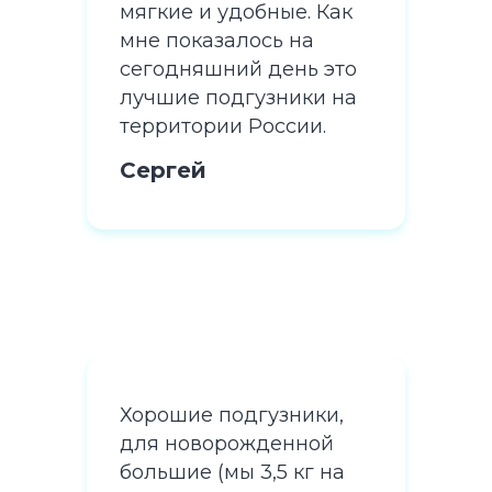
Как
мягкие и удобные. Как
мяг
мне показалось на
мне
это
сегодняшний день это
сег
 на
лучшие подгузники на
луч
территории России.
тер
Сергей
Се
и,
Хорошие подгузники,
Хор
й
для новорожденной
для
на
большие (мы 3,5 кг на
бол