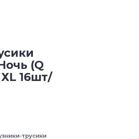
усики
Ночь (Q
ХL 16шт/
узники-трусики