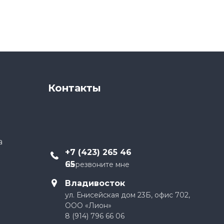
Контакты
а
+
7 (423) 265 46
65
Перезвоните мне
Владивосток
ул. Енисейская дом 23Б, офис 702,
ООО «Лион»
8 (914) 796 66 06