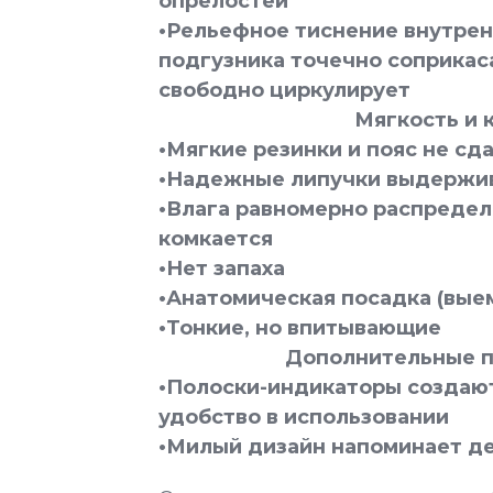
опрелостей
•Рельефное тиснение внутрен
подгузника точечно соприкаса
свободно циркулирует
Мягкость и 
•Мягкие резинки и пояс не сд
•Надежные липучки выдержив
•Влага равномерно распредел
комкается
•Нет запаха
•Анатомическая посадка (вые
•Тонкие, но впитывающие
Дополнительные п
•Полоски-индикаторы создаю
удобство в использовании
•Милый дизайн напоминает де