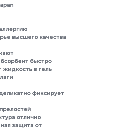
Japan
ь
аллергию
ырье высшего качества
кают
абсорбент быстро
т жидкость в гель
влаги
 деликатно фиксирует
прелостей
ктура отлично
ная защита от