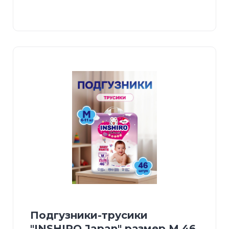
Подгузники-трусики
"INSHIRO Japan" размер М 46