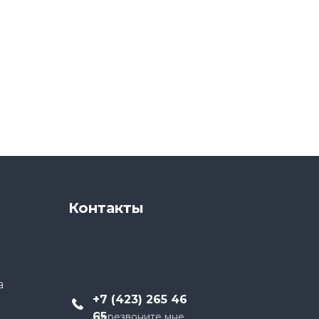
Контакты
а
+
7 (423) 265 46
65
Перезвоните мне