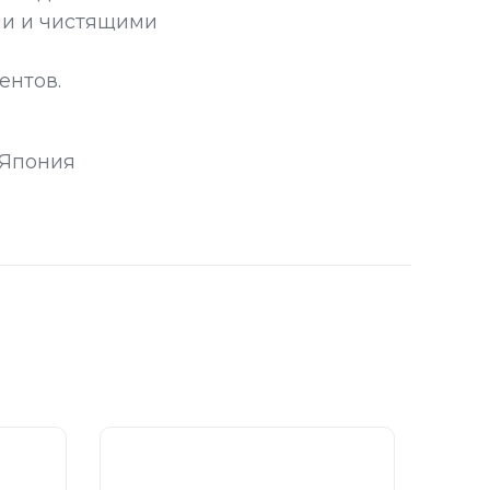
и и чистящими
ентов.
 Япония