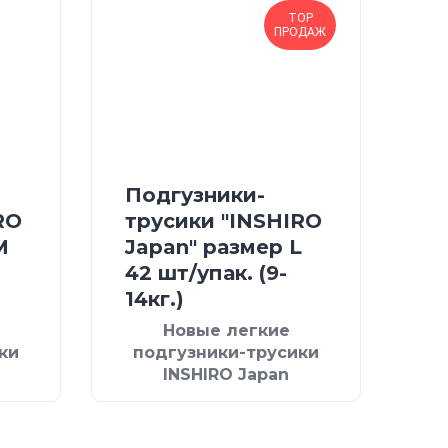
TOP
ПРОДАЖ
Подгузники-
RO
трусики "INSHIRO
М
Japan" размер L
42 шт/упак. (9-
14кг.)
Новые легкие
ки
подгузники-трусики
INSHIRO Japan