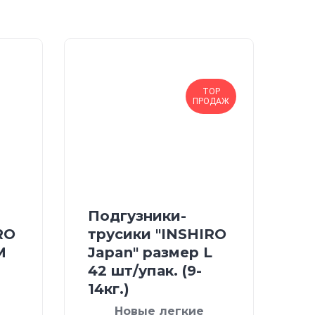
TOP
ПРОДАЖ
Подгузники-
RO
трусики "INSHIRO
М
Japan" размер L
42 шт/упак. (9-
14кг.)
Новые легкие