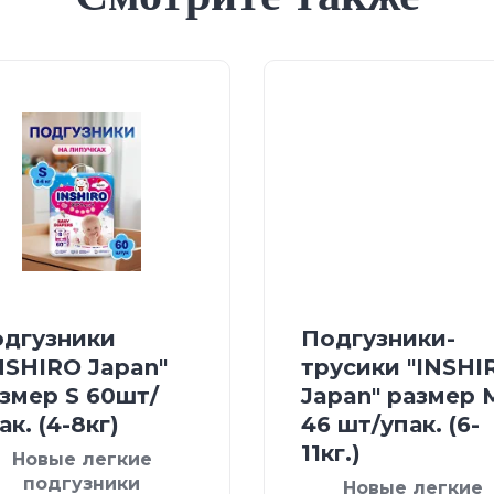
дгузники
Подгузники-
NSHIRO Japan"
трусики "INSHI
змер S 60шт/
Japan" размер 
ак. (4-8кг)
46 шт/упак. (6-
11кг.)
Новые легкие
подгузники
Новые легкие