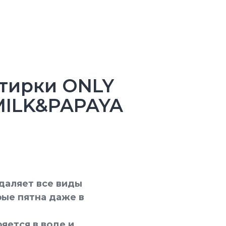
стирки ONLY
MILK&PAPAYA
даляет все виды
рые пятна даже в
яется в воде и