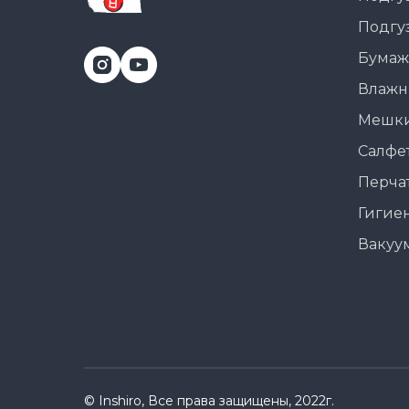
Подгу
Бумаж
Влажн
Мешки
Салфе
Перча
Гигие
Вакуу
© Inshiro, Все права защищены, 2022г.