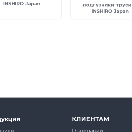
INSHIRO Japan
подгузники-труси
INSHIRO Japan
укция
КЛИЕНТАМ
зники
О компании