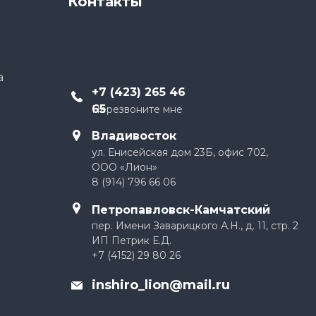
Контакты
а
+
7 (423) 265 46
65
Перезвоните мне
Владивосток
ул. Енисейская дом 23Б, офис 702,
ООО «Лион»
8 (914) 796 66 06
Петропавловск-Камчатский
пер. Имени Заварицкого А.Н., д. 11, стр. 2
ИП Петрик Е.Д.
+7 (4152) 29 80 26
inshiro_lion@mail.ru