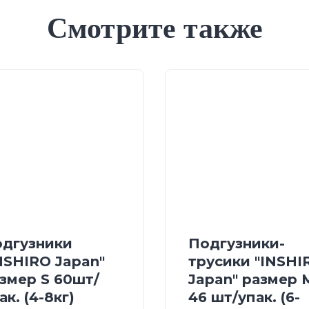
Смотрите также
дгузники
Подгузники-
NSHIRO Japan"
трусики "INSHI
змер S 60шт/
Japan" размер 
ак. (4-8кг)
46 шт/упак. (6-