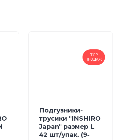
TOP
ПРОДАЖ
Подгузники-
RO
трусики "INSHIRO
М
Japan" размер L
42 шт/упак. (9-