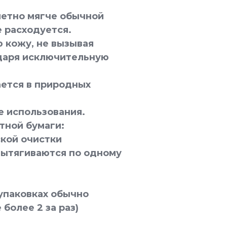
метно мягче обычной
 расходуется.
 кожу, не вызывая
 даря исключительную
ается в природных
е использования.
тной бумаги:
ской очистки
 вытягиваются по одному
 упаковках обычно
более 2 за раз)