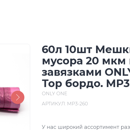
60л 10шт Мешк
мусора 20 мкм 
завязками ONLY
Top бордо. МР3
ONLY ONE
АРТИКУЛ:
МР3-260
У нас широкий ассортимент ра