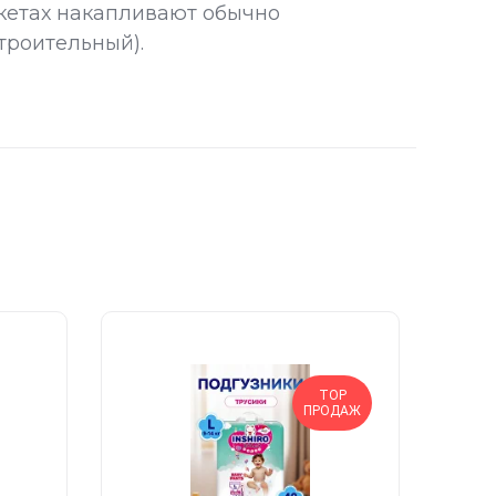
акетах накапливают обычно
троительный).
TOP
ПРОДАЖ