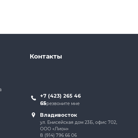
Контакты
а
+
7 (423) 265 46
65
Перезвоните мне
Владивосток
ул. Енисейская дом 23Б, офис 702,
ООО «Лион»
8 (914) 796 66 06