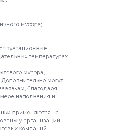
ВА
ичного мусора;
эксплуатационные
цательных температурах.
бытового мусора,
 Дополнительно могут
авязкам, благодаря
 мере наполнения и
ешки применяются на
бованы у организаций
нговых компаний.