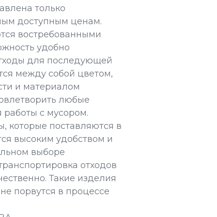
авлена только
мым доступным ценам.
ются востребованными
ожность удобно
отходы для последующей
тся между собой цветом,
сти и материалом
довлетворить любые
 работы с мусором.
, которые поставляются в
тся высоким удобством и
ильном выборе
транспортировка отходов
чественно. Такие изделия
не порвутся в процессе